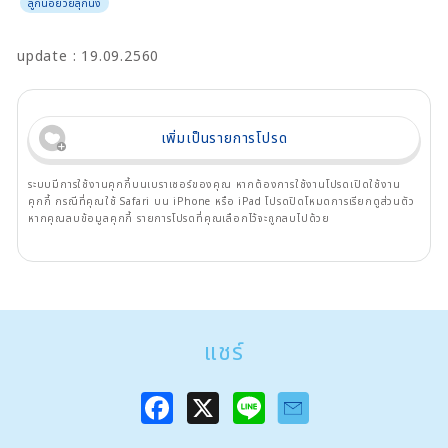
ลูกน้อยวัยลุกนั่ง
update : 19.09.2560
เพิ่มเป็นรายการโปรด
ระบบมีการใช้งานคุกกี้บนเบราเซอร์ของคุณ หากต้องการใช้งานโปรดเปิดใช้งาน
คุกกี้ กรณีที่คุณใช้ Safari บน iPhone หรือ iPad โปรดปิดโหมดการเรียกดูส่วนตัว
หากคุณลบข้อมูลคุกกี้ รายการโปรดที่คุณเลือกไว้จะถูกลบไปด้วย
แชร์
F
X
L
a
i
c
n