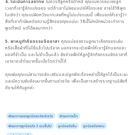
4. ไม่เน้นการลงโทษ
ไม่ควรตีลูกหรือตำหนิ คุณแม่ควรชมเชยลูก
เวลาที่เขารู้จักแบ่งของ แต่ถ้าเขาไม่ยอมแบ่งให้ใครเลย อาจใช้วิธีพูด
ในเชิงว่า คุณแม่ผิดหวังมากเลยที่หนูไม่แบ่งแบบนี้ เพื่อบอกให้เขารู้ว่า
สิ่งที่เขาทำมีผลต่อความรู้สึกของคุณแม่นะ วิธีนี้ไม่หนักหน่วงเท่าการ
พูดตำหนิ แต่ได้ผลมากกว่า
5. พาหนูทำกิจกรรมจิตอาสา
คุณแม่ลองชวนลูกมาเลือกของเล่น
หรือเสื้อผ้าที่ไม่ใช้แล้วไปบริจาค นอกจากจะช่วยฝึกให้เขารู้จักแยกแยะ
ของที่จำเป็น และไม่จำเป็นแล้ว ยังช่วยฝึกให้ลูกรู้จักกิจกรรมจิตอาสาที่
เขาอาจเข้าใจมากขึ้นเมื่อโตกว่านี้ได้
คุณพ่อคุณแม่สามารถส่งเสริมและปลูกฝังเรื่องหล่านี้ให้ลูกได้เป็นระยะ
และมีความซับซ้อนมากขึ้นตามช่วงวัย เพื่อเป็นการสร้างรากฐานนิสัยที่
ดีงามให้กับลูกค่ะ
พัฒนาการของลูกน้อยแต่ละช่วงวัย
พัฒนาการเด็ก
พัฒนาการลูกน้อยวัย 3 ขวบขึ้นไป
ลูกน้อยวัยยืน
ลูกน้อยวัยคลาน