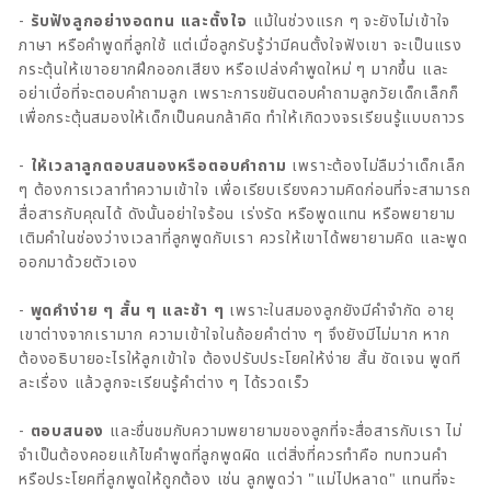
-
รับฟังลูกอย่างอดทน และตั้งใจ
แม้ในช่วงแรก ๆ จะยังไม่เข้าใจ
ภาษา หรือคำพูดที่ลูกใช้ แต่เมื่อลูกรับรู้ว่ามีคนตั้งใจฟังเขา จะเป็นแรง
กระตุ้นให้เขาอยากฝึกออกเสียง หรือเปล่งคำพูดใหม่ ๆ มากขึ้น และ
อย่าเบื่อที่จะตอบคำถามลูก เพราะการขยันตอบคำถามลูกวัยเด็กเล็กก็
เพื่อกระตุ้นสมองให้เด็กเป็นคนกล้าคิด ทำให้เกิดวงจรเรียนรู้แบบถาวร
-
ให้เวลาลูกตอบสนองหรือตอบคำถาม
เพราะต้องไม่ลืมว่าเด็กเล็ก
ๆ ต้องการเวลาทำความเข้าใจ เพื่อเรียบเรียงความคิดก่อนที่จะสามารถ
สื่อสารกับคุณได้ ดังนั้นอย่าใจร้อน เร่งรัด หรือพูดแทน หรือพยายาม
เติมคำในช่องว่างเวลาที่ลูกพูดกับเรา ควรให้เขาได้พยายามคิด และพูด
ออกมาด้วยตัวเอง
-
พูดคำง่าย ๆ สั้น ๆ และช้า ๆ
เพราะในสมองลูกยังมีคำจำกัด อายุ
เขาต่างจากเรามาก ความเข้าใจในถ้อยคำต่าง ๆ จึงยังมีไม่มาก หาก
ต้องอธิบายอะไรให้ลูกเข้าใจ ต้องปรับประโยคให้ง่าย สั้น ชัดเจน พูดที
ละเรื่อง แล้วลูกจะเรียนรู้คำต่าง ๆ ได้รวดเร็ว
-
ตอบสนอง
และชื่นชมกับความพยายามของลูกที่จะสื่อสารกับเรา ไม่
จำเป็นต้องคอยแก้ไขคำพูดที่ลูกพูดผิด แต่สิ่งที่ควรทำคือ ทบทวนคำ
หรือประโยคที่ลูกพูดให้ถูกต้อง เช่น ลูกพูดว่า "แม่ไปหลาด" แทนที่จะ