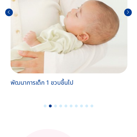
ก่อน
ถัดไป
หน้า
พัฒนาการเด็ก 1 ขวบขึ้นไป
1
2
3
4
5
6
7
8
9
1
0