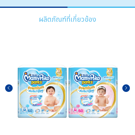
e
e
b
o
o
ผลิตภัณฑ์ที่เกี่ยวข้อง
k
ไซส์
ไซส์
ก่อน
ถัดไป
หน้า