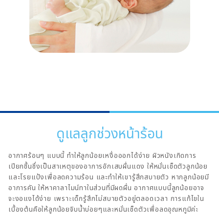
ดูแลลูกช่วงหน้าร้อน
อากาศร้อนๆ แบบนี้ ทำให้ลูกน้อยเหงื่อออกได้ง่าย ผิวหนังเกิดการ
เปียกชื้นซึ่งเป็นสาเหตุของอาการอักเสบผื่นแดง ให้หมั่นเช็ดตัวลูกน้อย
และโรยแป้งเพื่อลดความร้อน และทำให้เขารู้สึกสบายตัว หากลูกน้อยมี
อาการคัน ให้หาคาลาไมน์ทาในส่วนที่มีผดผื่น อากาศแบบนี้ลูกน้อยอาจ
จะงอแงได้ง่าย เพราะเด็กรู้สึกไม่สบายตัวอยู่ตลอดเวลา การแก้ไขใน
เบื้องต้นคือให้ลูกน้อยจิบน้ำบ่อยๆและหมั่นเช็ดตัวเพื่อลดอุณหภูมิค่ะ