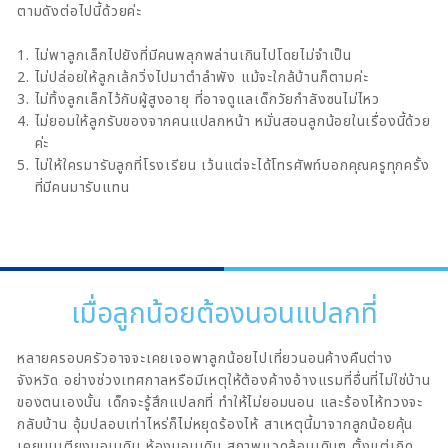
ตามดังต่อไปนี้ด้วยค่ะ
ไม่พาลูกเล็กไปยังที่มีคนพลุกพล่านเกินไปโดยไม่จำเป็น
ไม่ปล่อยให้ลูกเล้กวิ่งไปมาตำลำพัง แม้จะใกล้บ้านก็ตามค่ะ
ไม่ทิ้งลูกเล็กไว้กับผู้สูงอายุ ที่อาจดูแลเด็กวัยกำลังซนไม่ไหว
ไม่ยอมให้ลูกรับของจากคนแปลกหน้า หมั่นสอนลูกน้อยในเรื่องนี้ด้วย
ค่ะ
ไม่ให้ใครมารับลูกที่โรงเรียน เว้นแต่จะได้โทรศัพท์บอกคุณครูทุกครั้ง
ที่มีคนมารับแทน
เมื่อลูกน้อยต้องนอนแปลกที่
หลายครอบครัวอาจจะเคยเจอพาลูกน้อยไปเที่ยวนอนค้างคืนต่าง
จังหวัด อย่างช่วงเทศกาลหรือมีเหตุให้ต้องค้างอ้างแรมที่อื่นที่ไม่ใช่บ้าน
ของตนเองนั้น เด็กจะรู้สึกแปลกที่ ทำให้ไม่ยอมนอน และร้องไห้ทวงจะ
กลับบ้าน อุ้มปลอบเท่าไหร่ก็ไม่หยุดร้องไห้ สาเหตุนี้มาจากลูกน้อยคุ้น
เคยบนเตียงนอนเดิม ห้องนอนเดิม สภาพแวดล้อมเดิมๆ ตั้งแต่เกิด