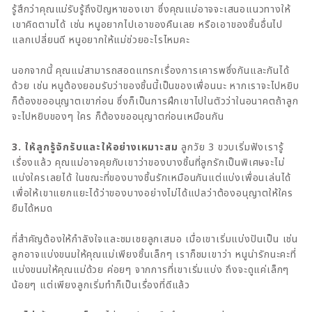
รู้สึกว่าคุณแม่รับรู้ถึงปัญหาของเขา ซึ่งคุณแม่อาจจะเสนอแนวทางให้
เขาคิดตามได้ เช่น หนูอยากไปเอาของคืนเลย หรือเอาของชิ้นอื่นไป
แลกเปลี่ยนดี หนูอยากให้แม่ช่วยอะไรไหมคะ
นอกจากนี้ คุณแม่สามารถสอดแทรกเรื่องการเคารพซึ่งกันและกันได้
ด้วย เช่น หนูต้องยอมรับว่าของชิ้นนี้เป็นของเพื่อนนะ หากเราจะไปหยิบ
ก็ต้องขออนุญาตเขาก่อน ซึ่งก็เป็นการฝึกเขาไปในตัวว่าในอนาคตถ้าลูก
จะไปหยิบของๆ ใคร ก็ต้องขออนุญาตก่อนเหมือนกัน
3. ให้ลูกรู้จักรับและให้อย่างเหมาะสม
ลูกวัย 3 ขวบเริ่มฟังเรารู้
เรื่องแล้ว คุณแม่อาจคุยกับเขาว่าของบางชิ้นที่ลูกรักเป็นพิเศษจะไม่
แบ่งใครเลยได้ ในขณะที่ของบางชิ้นรักเหมือนกันแต่แบ่งเพื่อนเล่นได้
เพื่อให้เขาแยกแยะได้ว่าของบางอย่างไม่ได้แปลว่าต้องอนุญาตให้ใคร
ยืมได้หมด
ที่สำคัญต้องให้กำลังใจและชมเชยลูกเสมอ เมื่อเขาเริ่มแบ่งปันเป็น เช่น
ลูกอาจแบ่งขนมให้คุณแม่เพียงชิ้นเล็กๆ เราก็ชมเขาว่า หนูน่ารักนะคะที่
แบ่งขนมให้คุณแม่ด้วย ค่อยๆ จากการที่เขาเริ่มแบ่ง ถึงจะดูแค่เล็กๆ
น้อยๆ แต่เพียงลูกเริ่มทำก็เป็นเรื่องที่ดีแล้ว