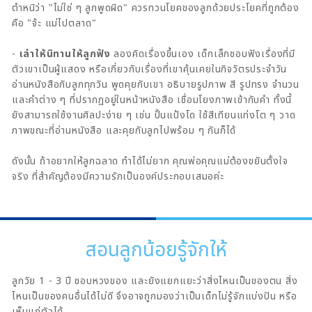
ตำหนิว่า "ไม่ใช่ ๆ ลูกพูดผิด" ควรทวนโยคของลูกด้วยประโยคที่ถูกต้อง
คือ "จ้ะ แม่ไปตลาด"
-
เล่าให้นิทานให้ลูกฟัง
ลองคิดเรื่องขึ้นเอง เด็กเล็กชอบฟังเรื่องที่มี
ตัวเขาเป็นผู้แสดง หรือเกี่ยวกับเรื่องที่เขาคุ้นเคยในกิจวัตรประจำวัน
อ่านหนังสือกับลูกทุกวัน พูดคุยกับเขา อธิบายรูปภาพ สี รูปทรง จำนวน
และคำต่าง ๆ ที่ปรากฎอยู่ในหน้าหนังสือ เชื่อมโยงภาพเข้ากับคำ ทั้งนี้
ยังสามารถใช้งานศิลปะง่าย ๆ เช่น ปั้นแป้งโด ใช้สีเทียนแท่งโต ๆ วาด
ภาพขณะที่อ่านหนังสือ และคุยกับลูกไปพร้อม ๆ กันก็ได้
ดังนั้น ถ้าอยากให้ลูกฉลาด ทำได้ไม่ยาก คุณพ่อคุณแม่ต้องขยันตั้งใจ
จริง ที่สำคัญต้องมีความรักเป็นองค์ประกอบเสมอค่ะ
สอนลูกน้อยรู้จักให้
ลูกวัย 1 - 3 ปี ชอบหวงของ และยังแยกแยะว่าสิ่งไหนเป็นของตน สิ่ง
ไหนเป็นของคนอื่นได้ไม่ดี จึงอาจถูกมองว่าเป็นเด็กไม่รู้จักแบ่งปัน หรือ
เห็นแก่ตัวได้