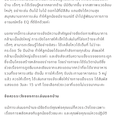
บ้าน เด็กๆ จะได้เรียนรู้หลากหลากด้าน มีมิติมากขึ้น จากสภาพแวดล้อม
ใหม่ๆ อย่างเช่น ต้นไม้ ใบไม้ ดอกไม้ที่มีสีสัน แถมยังได้ความสุข
สนุกสนานจากการเล่น ทำให้ลูกน้อยมีอารมณ์ดี นำไปสู่พัฒนาการทาง
อารมณ์หรือ EQ ที่ดีอีกด้วยค่ะ
นอกจากนี้การเล่นกลางแจ้งมีความสำคัญอย่างยิ่งต่อการพัฒนาการ
กล้ามเนื้อมัดใหญ่ การเปิดโอกาสให้เด็กได้เล่นในที่โล่งกว้างจะทำให้
เด็กๆ สามารถเรียนรู้ได้อย่างอิสระ ได้เคลื่อไหวได้เต็มที่ ไม่ว่าจะ
กระโดด วิ่ง ปีนป่าย ทำให้ลูกน้อยได้ออกกำลังกายทุกส่วน ส่งผลให้
กล้ามเนื้อมัดใหญ่แข็งแรงค่ะ และยังส่งเสริมความแข็งแรงของกระดูก
ซึ่งเป็นโครงสร้างหลักของร่างกาย โดยร่างกายจะได้รับวิตามินดีซึ่ง
ช่วยเรื่องการดูดซึมแคลเซียมจากแสงแดดมากกว่าที่จะได้จากอาหาร
รวมทั้งอาหารเสริม ดังนั้น การให้เด็กๆ รับประทานอาหารครบ 5 หมู่
แล้ว ควรให้เด็กๆ ได้เล่นกลางแจ้งเพื่อให้ร่างกายแข็งแรง ได้สัมผัส
แสงแดด วันละ 15 นาที โดยเลือกช่วงเวลาที่แดดไม่แรงมากนะคะ
ข้อควรระวังของการเล่นนอกบ้าน
แม้การเล่นนอกบ้านจะมีข้อดีแต่คุณพ่อคุณแม่ก็ควรระวังโดยเฉพาะ
เรื่องการพลัดหลงกับลูกน้อยด้วยนะคะ และคุณพ่อคุณแม่ควรปฏิบัติ