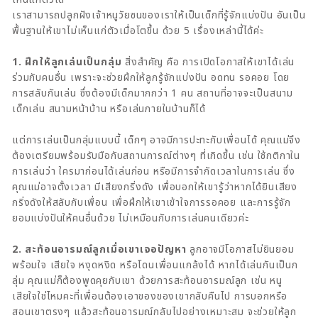
เราสามารถปลูกฝังเจ้าหนูวัยซนของเราให้เป็นเด็กที่รู้จักแบ่งปัน อันเป็น
พื้นฐานให้เขาไม่เห็นแก่ตัวเมื่อโตขึ้น ด้วย 5 เรื่องเหล่านี้ได้ค่ะ
1. ฝึกให้ลูกเล่นเป็นกลุ่ม
สิ่งสำคัญ คือ การเปิดโอกาสให้เขาได้เล่น
ร่วมกับคนอื่น เพราะจะช่วยฝึกให้ลูกรู้จักแบ่งปัน อดทน รอคอย โดย
การสลับกันเล่น ซึ่งต้องมีเด็กมากกว่า 1 คน สถานที่อาจจะเป็นสนาม
เด็กเล่น สนามหน้าบ้าน หรือเล่นภายในบ้านก็ได้
แต่การเล่นเป็นกลุ่มแบบนี้ เด็กๆ อาจมีการปะทะกับเพื่อนได้ คุณแม่จึง
ต้องเตรียมพร้อมรับมือกับสถานการณ์ต่างๆ ที่เกิดขึ้น เช่น ใช้กติกาใน
การเล่นว่า ใครมาก่อนได้เล่นก่อน หรือมีการจำกัดเวลาในการเล่น ซึ่ง
คุณแม่อาจตั้งเวลา มีเสียงกริ่งดัง เพื่อบอกให้เขารู้ว่าหากได้ยินเสียง
กริ่งดังให้สลับกับเพื่อน เพื่อฝึกให้เขาเข้าใจการรอคอย และการรู้จัก
ยอมแบ่งปันให้คนอื่นด้วย ไม่เหมือนกับการเล่นคนเดียวค่ะ
2. สะท้อนอารมณ์ลูกเมื่อเขาเจอปัญหา
ลูกอาจมีโอกาสไม่ยินยอม
พร้อมใจ เสียใจ หงุดหงิด หรือโดนเพื่อนแกล้งได้ หากได้เล่นกันเป็นก
ลุ่ม คุณแม่ก็ต้องพูดคุยกับเขา ด้วยการสะท้อนอารมณ์ลูก เช่น หนู
เสียใจใช่ไหมคะที่เพื่อนต้องเอาของของเขากลับคืนไป การบอกหรือ
สอนเขาตรงๆ แล้วสะท้อนอารมณ์กลับไปอย่างเหมาะสม จะช่วยให้ลูก