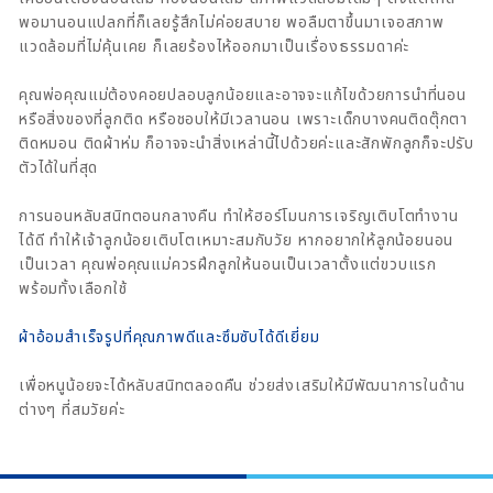
พอมานอนแปลกที่ก็เลยรู้สึกไม่ค่อยสบาย พอลืมตาขึ้นมาเจอสภาพ
แวดล้อมที่ไม่คุ้นเคย ก็เลยร้องไห้ออกมาเป็นเรื่องธรรมดาค่ะ
คุณพ่อคุณแม่ต้องคอยปลอบลูกน้อยและอาจจะแก้ไขด้วยการนำที่นอน
หรือสิ่งของที่ลูกติด หรือชอบให้มีเวลานอน เพราะเด็กบางคนติดตุ๊กตา
ติดหมอน ติดผ้าห่ม ก็อาจจะนำสิ่งเหล่านี้ไปด้วยค่ะและสักพักลูกก็จะปรับ
ตัวได้ในที่สุด
การนอนหลับสนิทตอนกลางคืน ทำให้ฮอร์โมนการเจริญเติบโตทำงาน
ได้ดี ทำให้เจ้าลูกน้อยเติบโตเหมาะสมกับวัย หากอยากให้ลูกน้อยนอน
เป็นเวลา คุณพ่อคุณแม่ควรฝึกลูกให้นอนเป็นเวลาตั้งแต่ขวบแรก
พร้อมทั้งเลือกใช้
ผ้าอ้อมสำเร็จรูปที่คุณภาพดีและซึมซับได้ดีเยี่ยม
เพื่อหนูน้อยจะได้หลับสนิทตลอดคืน ช่วยส่งเสริมให้มีพัฒนาการในด้าน
ต่างๆ ที่สมวัยค่ะ