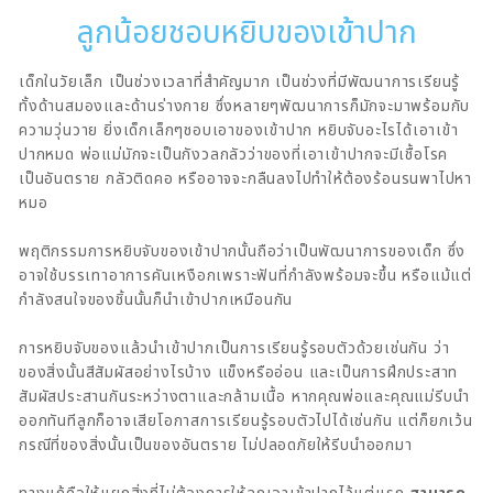
ลูกน้อยชอบหยิบของเข้าปาก
เด็กในวัยเล็ก เป็นช่วงเวลาที่สำคัญมาก เป็นช่วงที่มีพัฒนาการเรียนรู้
ทั้งด้านสมองและด้านร่างกาย ซึ่งหลายๆพัฒนาการก็มักจะมาพร้อมกับ
ความวุ่นวาย ยิ่งเด็กเล็กๆชอบเอาของเข้าปาก หยิบจับอะไรได้เอาเข้า
ปากหมด พ่อแม่มักจะเป็นกังวลกลัวว่าของที่เอาเข้าปากจะมีเชื้อโรค
เป็นอันตราย กลัวติดคอ หรืออาจจะกลืนลงไปทำให้ต้องร้อนรนพาไปหา
หมอ
พฤติกรรมการหยิบจับของเข้าปากนั้นถือว่าเป็นพัฒนาการของเด็ก ซึ่ง
อาจใช้บรรเทาอาการคันเหงือกเพราะฟันที่กำลังพร้อมจะขึ้น หรือแม้แต่
กำลังสนใจของชิ้นนั้นก็นำเข้าปากเหมือนกัน
การหยิบจับของแล้วนำเข้าปากเป็นการเรียนรู้รอบตัวด้วยเช่นกัน ว่า
ของสิ่งนั้นสีสัมผัสอย่างไรบ้าง แข็งหรืออ่อน และเป็นการฝึกประสาท
สัมผัสประสานกันระหว่างตาและกล้ามเนื้อ หากคุณพ่อและคุณแม่รีบนำ
ออกทันทีลูกก็อาจเสียโอกาสการเรียนรู้รอบตัวไปได้เช่นกัน แต่ก็ยกเว้น
กรณีที่ของสิ่งนั้นเป็นของอันตราย ไม่ปลอดภัยให้รีบนำออกมา
ทางแก้คือให้แยกสิ่งที่ไม่ต้องการให้ลูกเอาเข้าปากไว้แต่แรก
สามารถ