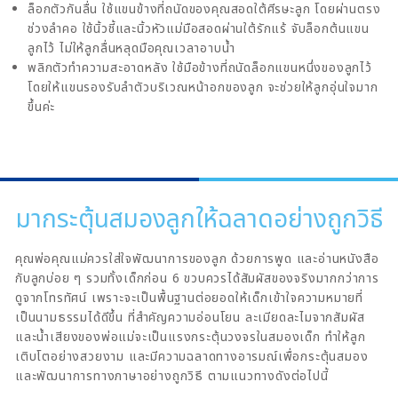
ล็อกตัวกันลื่น ใช้แขนข้างที่ถนัดของคุณสอดใต้ศีรษะลูก โดยผ่านตรง
ช่วงลำคอ ใช้นิ้วชี้และนิ้วหัวแม่มือสอดผ่านใต้รักแร้ จับล็อกต้นแขน
ลูกไว้ ไม่ให้ลูกลื่นหลุดมือคุณเวลาอาบน้ำ
พลิกตัวทำความสะอาดหลัง ใช้มือข้างที่ถนัดล็อกแขนหนึ่งของลูกไว้
โดยให้แขนรองรับลำตัวบริเวณหน้าอกของลูก จะช่วยให้ลูกอุ่นใจมาก
ขึ้นค่ะ
มากระตุ้นสมองลูกให้ฉลาดอย่างถูกวิธี
คุณพ่อคุณแม่ควรใส่ใจพัฒนาการของลูก ด้วยการพูด และอ่านหนังสือ
กับลูกบ่อย ๆ รวมทั้งเด็กก่อน 6 ขวบควรได้สัมผัสของจริงมากกว่าการ
ดูจากโทรทัศน์ เพราะจะเป็นพื้นฐานต่อยอดให้เด็กเข้าใจความหมายที่
เป็นนามธรรมได้ดีขึ้น ที่สำคัญความอ่อนโยน ละเมียดละไมจากสัมผัส
และน้ำเสียงของพ่อแม่จะเป็นแรงกระตุ้นวงจรในสมองเด็ก ทำให้ลูก
เติบโตอย่างสวยงาม และมีความฉลาดทางอารมณ์เพื่อกระตุ้นสมอง
และพัฒนาการทางภาษาอย่างถูกวิธี ตามแนวทางดังต่อไปนี้