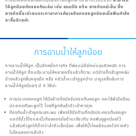
ให้ลูกน้อยกัดของกินเล่น เช่น ขนมปัง หรือ ยางกัดแช่เย็น ซึ่ง
ยางกัดนี้จะช่วยบรรเทาอาการคันเหงือกของลูกน้อยเมื่อฟันกำลัง
จะขึ้นด้วยค่ะ
การอาบน้ำให้ลูกน้อย
การอาบน้ำให้ลูก เป็นอีกหนึ่งภารกิจ ที่พ่อแม่มือใหม่แอบคิดหนัก การ
อาบน้ำให้ลูก ถึงแม้จะอาบให้หลายครั้งแล้วก็ตาม แต่บ้างก็กลัวลูกหล่น
บ้างกลัวลูกลื่นหลุดมือ หรือ กลัวน้ำจะเข้าหูลูกบ้าง มาดูเคล็ดลับการ
อาบน้ำให้ลูกน้อยๆ มี 4 วิธีค่ะ
การประคองคอลูก ใช้มือข้างที่ถนัดจับตรงต้นคอลูก และใช้ฝ่ามือช้อน
ประคองศีรษะลูกไว้ โดยที่ลูกหันลำตัวเข้าหาคุณ
ป้องกันน้ำเข้าหูขณะสระผม เพียงใช้มือด้านที่ถนัดประคองต้นคอลูก
และใช้นิ้วโป้งและนิ้วก้อยของมือด้านเดียวกัน กดพับหูลูกน้อยไว้
แล้วจับหัวลูกให้ต่ำกว่าลำตัวเล็กน้อย เพื่อให้น้ำไหลย้อนลงไปทางหัว
ไม่ไหลลงทางลำตัว