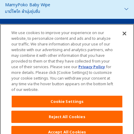
MamyPoko Baby Wipe
มามี่โพโค ผ้านุ่มชุ่มชื่น
Thailand
We use cookies to improve your experience on our
website, to personalize content and ads and to analyze
our traffic. We share information about your use of our
แผนผังเว็บไซต์
website with our advertising and analytics partners, who
may combine it with other information that you have
ติดต่อเรา
provided to them or that they have collected from your
use of their services. Please see our
Privacy Policy
for
Global Websites
more details. Please click [Cookie Settings] to customize
your cookie settings. You can withdraw your consent at
any time via the hover button appears on the bottom left
เกี่ยวกับเรา
เงื่อนไขและข้อกำหนดในการเข้าใช้เว็บไซต์
of our website.
นโยบายข้อมูลส่วนบุคคล
ติดต่อเรา
Cookie Settings
Reject All Cookies
Accept All Cookies
Copyright© Unicharm Corporation